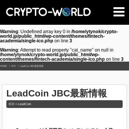
Warning
: Undefined array key 0 in
/home/ytynok/crypto-
world.jp/public_html/wp-content/themes/fintech-
academia/single-ico.php
on line
3
Warning
: Attempt to read property "cat_name" on null in
/home/ytynok/crypto-world.jp/public_html/wp-
content/themes/fintech-academia/single-ico.php
on line
3
HOME
ICO
LeadCoin JBC最新情報
LeadCoin JBC最新情報
ICO > LeadCoin